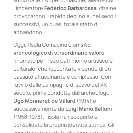
suolo dalle truppe comasche, alleate con
l’imperatore
Federico Barbarossa
, che ne
provocarono il rapido declino e, nei secoli
successivi, un quasi totale stato di
abbandono.
Oggi, l’Isola Comacina è un
sito
archeologico di straordinario valore
,
rinomato per il suo patrimonio artistico e
culturale, che racconta le vicende di un
passato affascinante e complesso. Con
l’avvio delle campagne di scavo del XX
secolo, prima condotte dall’archeologo
Ugo Monneret de Villard
(1914) e
successivamente da
Luigi Mario Belloni
(1958-1978), l’isola ha riscoperto e
consolidato la propria identità storica. Gli
scavi hanno riportato alla luce strutture e